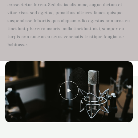
consectetur lorem. Sed dis iaculis nunc, augue dictum et
vitae risus sed eget ac, penatibus ultrices fames quisque
suspendisse lobortis quis aliquam odio egestas non urna eu
tincidunt pharetra mauris, nulla tincidunt nisi, semper eu
turpis non nunc arcu netus venenatis tristique feugiat ac
habitasse.