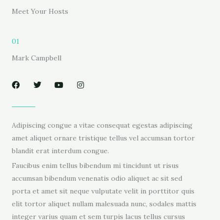
Meet Your Hosts
01
Mark Campbell
F
T
Y
I
a
w
o
n
c
i
u
s
e
t
t
t
b
t
u
a
o
e
b
g
o
r
e
r
Adipiscing congue a vitae consequat egestas adipiscing
k
a
m
amet aliquet ornare tristique tellus vel accumsan tortor
blandit erat interdum congue.
Faucibus enim tellus bibendum mi tincidunt ut risus
accumsan bibendum venenatis odio aliquet ac sit sed
porta et amet sit neque vulputate velit in porttitor quis
elit tortor aliquet nullam malesuada nunc, sodales mattis
integer varius quam et sem turpis lacus tellus cursus