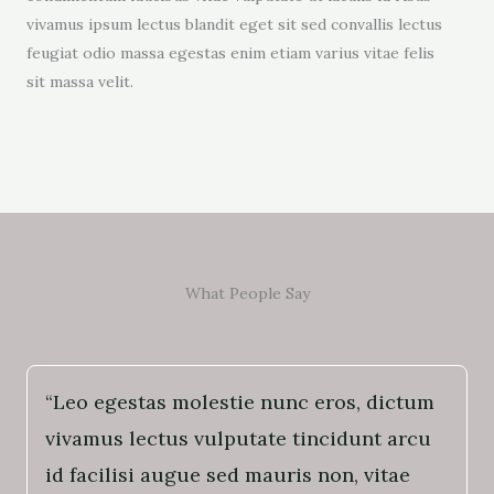
vivamus ipsum lectus blandit eget sit sed convallis lectus
feugiat odio massa egestas enim etiam varius vitae felis
sit massa velit.
What People Say
“Leo egestas molestie nunc eros, dictum
vivamus lectus vulputate tincidunt arcu
id facilisi augue sed mauris non, vitae