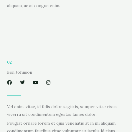
aliquam, ac at congue enim.
02
Ben Johnson
F
T
Y
I
a
w
o
n
c
i
u
s
e
t
t
t
b
t
u
a
o
e
b
g
Vel enim, vitae, id felis dolor sagittis, semper vitae risus
o
r
e
r
viverra sit condimentum egestas fames dolor.
k
a
m
Feugiat ornare lorem et quis venenatis at in mi aliquam,
condimentum faucibus vitae vulputate ut iaculis id risus